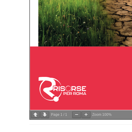
Page
1
/
1
Zoom
100%