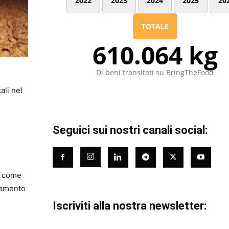
2022
2023
2024
2025
20
TOTALE
610.064 kg
Di beni transitati su BringTheFood
ali nel
Seguici sui nostri canali social:
ti come
biamento
Iscriviti alla nostra newsletter: