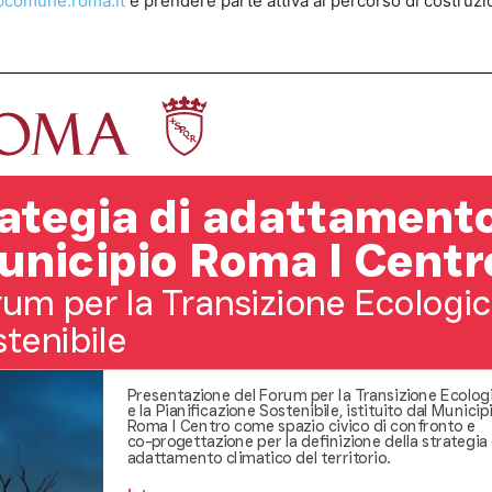
comune.roma.it
e prendere parte attiva al percorso di costruz