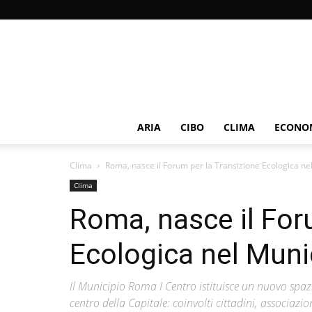
ARIA
CIBO
CLIMA
ECONOM
Clima
Roma, nasce il Forum per la Transizione Ecologica nel
Clima
Roma, nasce il For
Ecologica nel Muni
Il Municipio Roma I Centro istituisce un nuovo spaz
centro della Capitale: coinvolti cittadini, associazi