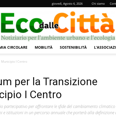
giovedì, Agosto 6, 2026
Chi siamo
Cont
IA CIRCOLARE
MOBILITÀ
SOSTENIBILITÀ
L’ASSOCIAZ
Eco
 Municipio I Centro
um per la Transizione
cipio I Centro
dalle
io partecipativo per affrontare le sfide del cambiamento climatico
oni e istituzioni in un percorso annuale che porterà alla definizione