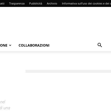
atti
Trasparenza
Pubblicità
Archivio
Informativa sull’uso dei cookies e dei d
IONE
COLLABORAZIONI
 nel
 di una