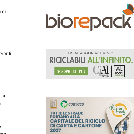
 di
rventi
lla
a
ò