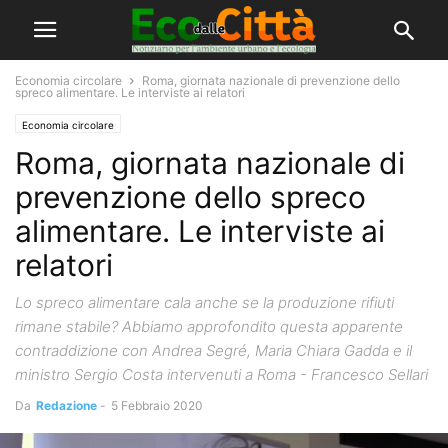
Economia circolare
Roma, giornata nazionale di prevenzione dello
spreco alimentare. Le interviste ai relatori
Economia circolare
Roma, giornata nazionale di
prevenzione dello spreco
alimentare. Le interviste ai
relatori
Lo spreco alimentare cala anche se la produzione rifiuti
rimane stabile? Abbiamo approfondito questa apparente
contraddizione con Andrea Segré, Maria Chiara Gadda e il
ministro Sergio Costa intervenuti a Roma - Francesco Sellari
Da
Redazione
-
5 Febbraio 2020