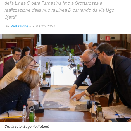
della Linea C oltre Farnesina fino a Grottarossa e
realizzazione della nuova Linea D partendo da Via Ugo
Ojetti"
Da
Redazione
-
7 Marzo 2024
Credit foto: Eugenio Patanè