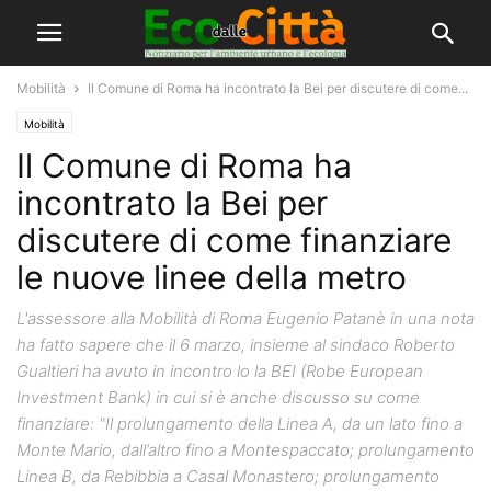
Mobilità
Il Comune di Roma ha incontrato la Bei per discutere di come...
Mobilità
Il Comune di Roma ha
incontrato la Bei per
discutere di come finanziare
le nuove linee della metro
L'assessore alla Mobilità di Roma Eugenio Patanè in una nota
ha fatto sapere che il 6 marzo, insieme al sindaco Roberto
Gualtieri ha avuto in incontro lo la BEI (Robe European
Investment Bank) in cui si è anche discusso su come
finanziare: "Il prolungamento della Linea A, da un lato fino a
Monte Mario, dall’altro fino a Montespaccato; prolungamento
Linea B, da Rebibbia a Casal Monastero; prolungamento