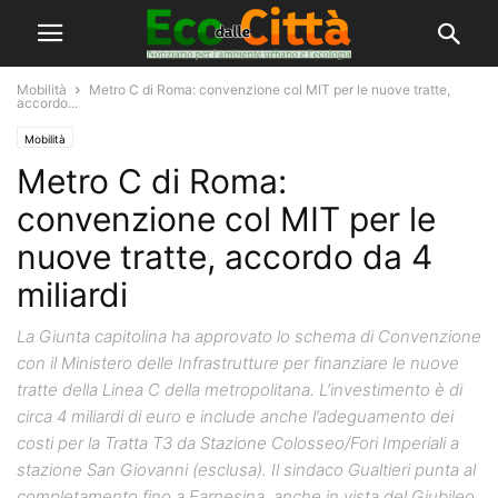
Mobilità
Metro C di Roma: convenzione col MIT per le nuove tratte,
accordo...
Mobilità
Metro C di Roma:
convenzione col MIT per le
nuove tratte, accordo da 4
miliardi
La Giunta capitolina ha approvato lo schema di Convenzione
con il Ministero delle Infrastrutture per finanziare le nuove
tratte della Linea C della metropolitana. L’investimento è di
circa 4 miliardi di euro e include anche l’adeguamento dei
costi per la Tratta T3 da Stazione Colosseo/Fori Imperiali a
stazione San Giovanni (esclusa). Il sindaco Gualtieri punta al
completamento fino a Farnesina, anche in vista del Giubileo