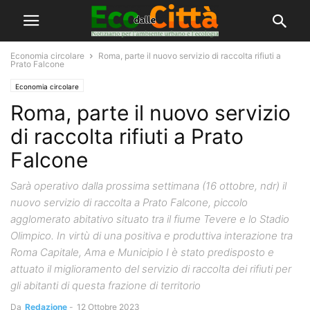
Economia circolare
Roma, parte il nuovo servizio di raccolta rifiuti a
Prato Falcone
Economia circolare
Roma, parte il nuovo servizio
di raccolta rifiuti a Prato
Falcone
Sarà operativo dalla prossima settimana (16 ottobre, ndr) il
nuovo servizio di raccolta a Prato Falcone, piccolo
agglomerato abitativo situato tra il fiume Tevere e lo Stadio
Olimpico. In virtù di una positiva e produttiva interazione tra
Roma Capitale, Ama e Municipio I è stato predisposto e
attuato il miglioramento del servizio di raccolta dei rifiuti per
gli abitanti di questa frazione di territorio
Da
Redazione
-
12 Ottobre 2023