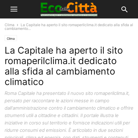
Clima
La Capitale ha aperto il sito romaperilclima.it dedicato alla sfida al
cambiamento...
Clima
La Capitale ha aperto il sito
romaperilclima.it dedicato
alla sfida al cambiamento
climatico
Roma Capitale ha presentato il nuovo sito romaperilclima.it,
pensato per raccontare le azioni messe in campo
dall'amministrazione contro il cambiamento climatico e offrire
strumenti utili a cittadine e cittadini. Il portale illustra le
iniziative in corso sul territorio e fornisce indicazioni utili per
ridurre consumi ed emissioni. È articolato in due sezioni
principali, clima ed energia, con dati, strumenti e contenuti