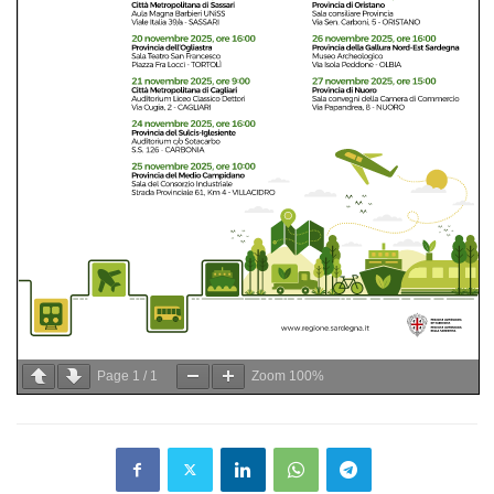
Page
1
/
1
Zoom
100%