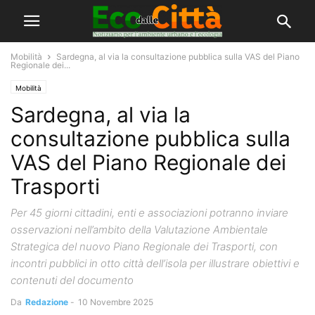
Mobilità
Sardegna, al via la consultazione pubblica sulla VAS del Piano
Regionale dei...
Mobilità
Sardegna, al via la
consultazione pubblica sulla
VAS del Piano Regionale dei
Trasporti
Per 45 giorni cittadini, enti e associazioni potranno inviare
osservazioni nell’ambito della Valutazione Ambientale
Strategica del nuovo Piano Regionale dei Trasporti, con
incontri pubblici in otto città dell’isola per illustrare obiettivi e
contenuti del documento
Da
Redazione
-
10 Novembre 2025