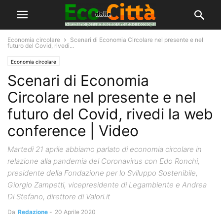
Economia circolare
Scenari di Economia Circolare nel presente e nel
futuro del Covid, rivedi...
Economia circolare
Scenari di Economia
Circolare nel presente e nel
futuro del Covid, rivedi la web
conference | Video
Martedì 21 aprile abbiamo parlato di economia circolare in
relazione alla pandemia del Coronavirus con Edo Ronchi,
presidente della Fondazione per lo Sviluppo Sostenibile,
Giorgio Zampetti, vicepresidente di Legambiente e Andrea
Di Stefano, direttore di Valori.it
Da
Redazione
-
20 Aprile 2020