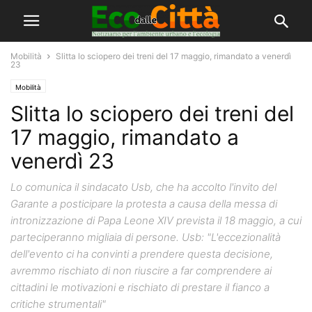
Mobilità
Slitta lo sciopero dei treni del 17 maggio, rimandato a venerdì
23
Mobilità
Slitta lo sciopero dei treni del
17 maggio, rimandato a
venerdì 23
Lo comunica il sindacato Usb, che ha accolto l'invito del
Garante a posticipare la protesta a causa della messa di
intronizzazione di Papa Leone XIV prevista il 18 maggio, a cui
parteciperanno migliaia di persone. Usb: "L'eccezionalità
dell'evento ci ha convinti a prendere questa decisione,
avremmo rischiato di non riuscire a far comprendere ai
cittadini le motivazioni e rischiato di prestare il fianco a
critiche strumentali"