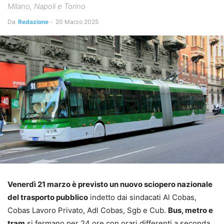
Milano, Napoli e Torino
Da
Redazione
-
20 Marzo 2025
Venerdì 21 marzo è previsto un nuovo sciopero nazionale
del trasporto pubblico
indetto dai sindacati Al Cobas,
Cobas Lavoro Privato, Adl Cobas, Sgb e Cub.
Bus, metro e
tram
si fermano per 24 ore con orari differenti a seconda