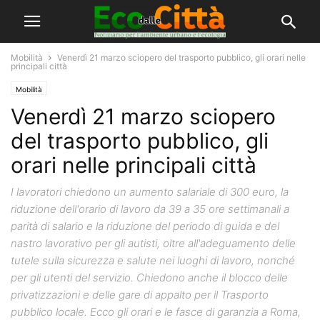
Mobilità
Venerdì 21 marzo sciopero del trasporto pubblico, gli orari nelle
principali città
Mobilità
Venerdì 21 marzo sciopero
del trasporto pubblico, gli
orari nelle principali città
I lavoratori chiedono un aumento salariale di 300 euro, la
riduzione dell'orario di lavoro da 39 a 35 ore settimanali a
parità di salario e la riduzione del periodo di guida e del
nastro lavorativo per gli autisti, oltre all'adeguamento delle
tutele sulla sicurezza e salute nei luoghi di lavoro, nonché
per gli utenti del servizio. Chiedono anche il blocco delle
privatizzazioni e delle gare di appalto per il Trasporto
pubblico locale. Ecco gli orari e le fasce di garanzia a Roma,