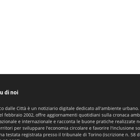
u di noi
co dalle Città è un notiziario digitale dedicato all'ambiente urbano
el febbraio 2002, offre aggiornamenti quotidiani sulla cronaca amb
azionale e internazionale e racconta le buone pratiche realizzate n
erritori per sviluppare l'economia circolare e favorire l'inclusione so
na testata registrata presso il tribunale di Torino (iscrizione n. 58 d