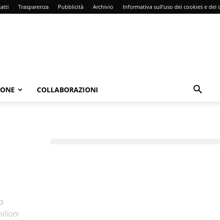
atti
Trasparenza
Pubblicità
Archivio
Informativa sull’uso dei cookies e dei d
IONE
COLLABORAZIONI
la
ilioni