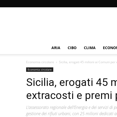
ARIA
CIBO
CLIMA
ECONOM
Economia circolare
Sicilia, erogati 45 milioni ai Comuni per 
Economia circolare
Sicilia, erogati 45 
extracosti e premi 
L’assessorato regionale dell’Energia e dei servizi di p
gestione dei rifiuti urbani, con 25 milioni dedicati