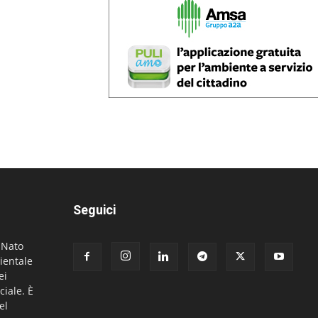
Seguici
. Nato
ientale
ei
ciale. È
el