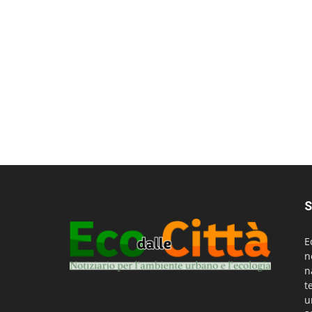
S
E
n
n
t
u