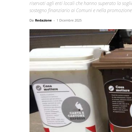
riservati agli enti locali che hanno superato la sog
sostegno finanziario ai Comuni e nella promozione
Da
Redazione
-
1 Dicembre 2025