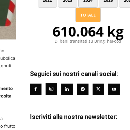
2022
2023
2024
2025
20
TOTALE
610.064 kg
Di beni transitati su BringTheFood
uno
pubblica
ttenuti
Seguici sui nostri canali social:
amento
ccolta
Iscriviti alla nostra newsletter:
ta
o frutto