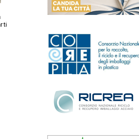
a
rti