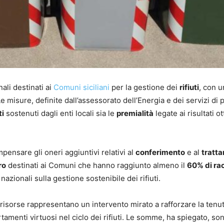
ali destinati ai
Comuni siciliani
per la gestione dei
rifiuti
, con 
Le misure, definite dall’assessorato dell’Energia e dei servizi di 
ti
sostenuti dagli enti locali sia le
premialità
legate ai risultati o
ensare gli oneri aggiuntivi relativi al
conferimento
e al
tratt
ro
destinati ai Comuni che hanno raggiunto almeno il
60% di ra
e nazionali sulla gestione sostenibile dei rifiuti.
risorse rappresentano un intervento mirato a rafforzare la tenu
rtamenti virtuosi nel ciclo dei rifiuti. Le somme, ha spiegato, son