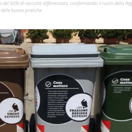
lia del 60% di raccolta differenziata, confermando il ruolo della Re
 delle buone pratiche
Città