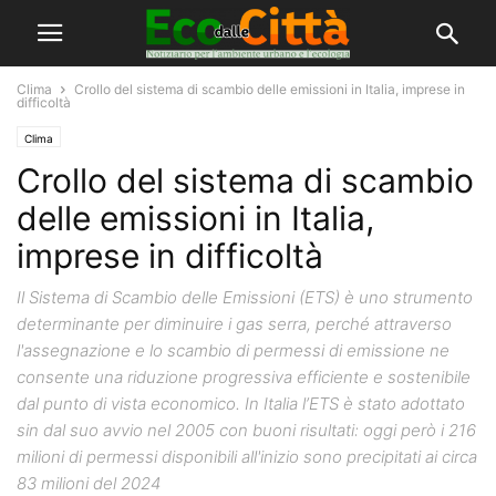
Clima
Crollo del sistema di scambio delle emissioni in Italia, imprese in
difficoltà
Clima
Crollo del sistema di scambio
delle emissioni in Italia,
imprese in difficoltà
Il Sistema di Scambio delle Emissioni (ETS) è uno strumento
determinante per diminuire i gas serra, perché attraverso
l'assegnazione e lo scambio di permessi di emissione ne
consente una riduzione progressiva efficiente e sostenibile
dal punto di vista economico. In Italia l’ETS è stato adottato
sin dal suo avvio nel 2005 con buoni risultati: oggi però i 216
milioni di permessi disponibili all'inizio sono precipitati ai circa
83 milioni del 2024