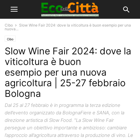
Cibo
Slow Wine Fair 2024: dove la viticoltura è buon esempio per una
nuova...
Cibo
Slow Wine Fair 2024: dove la
viticoltura è buon
esempio per una nuova
agricoltura | 25-27 febbraio
Bologna
Dal 25 al 27 febbraio è in programma la terza edizione
dell’evento organizzato da BolognaFiere e SANA, con la
direzione artistica di Slow Food. "La Slow Wine Fair
persegue un obiettivo importante e ambizioso: cambiare
l’approccio all’agricoltura attraverso la produzione di vino. Le