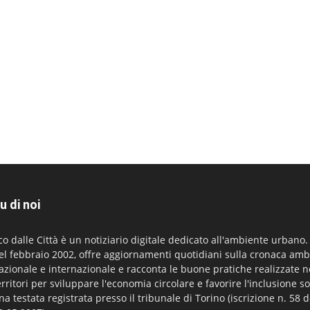
u di noi
co dalle Città è un notiziario digitale dedicato all'ambiente urbano
el febbraio 2002, offre aggiornamenti quotidiani sulla cronaca amb
azionale e internazionale e racconta le buone pratiche realizzate n
erritori per sviluppare l'economia circolare e favorire l'inclusione so
na testata registrata presso il tribunale di Torino (iscrizione n. 58 d