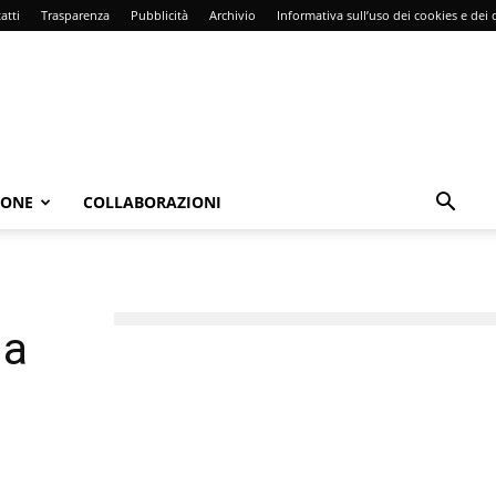
atti
Trasparenza
Pubblicità
Archivio
Informativa sull’uso dei cookies e dei d
IONE
COLLABORAZIONI
 a