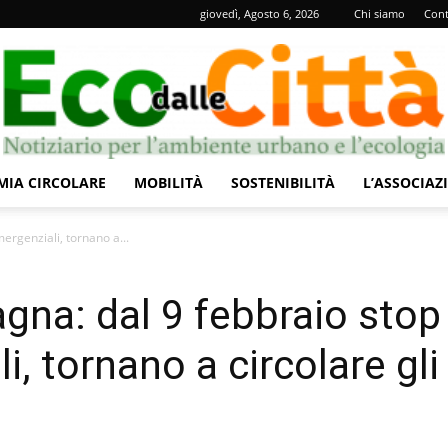
giovedì, Agosto 6, 2026
Chi siamo
Cont
IA CIRCOLARE
MOBILITÀ
SOSTENIBILITÀ
L’ASSOCIAZ
Eco
rgenziali, tornano a...
na: dal 9 febbraio stop
, tornano a circolare gli
dalle