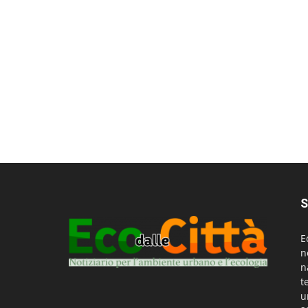
S
E
n
n
t
u