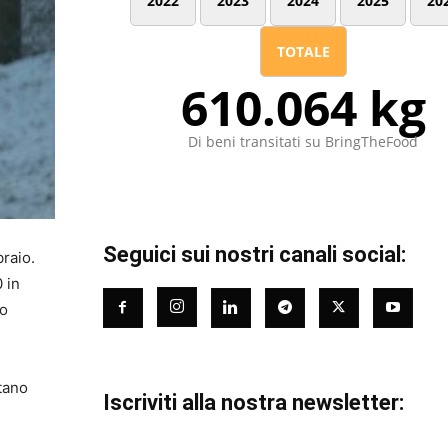
2022
2023
2024
2025
20
TOTALE
610.064 kg
Di beni transitati su BringTheFood
Seguici sui nostri canali social:
raio.
0 in
mo
tano
Iscriviti alla nostra newsletter: