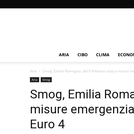
ARIA
CIBO
CLIMA
ECONOM
Aria
Smog, Emilia Romagna: dal 9 febbraio stop a misure eme
Aria
Smog
Smog, Emilia Romag
misure emergenziali
Euro 4