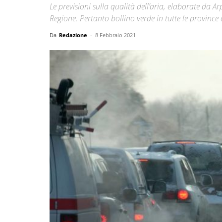
Le previsioni sulla qualità dell’aria, elaborate da Ar
Regione. Pertanto bollino verde in tutte le province
Da
Redazione
-
8 Febbraio 2021