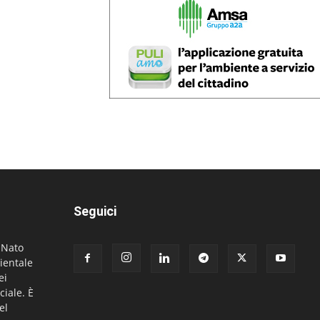
Seguici
. Nato
ientale
ei
ciale. È
el