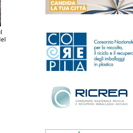
l
del