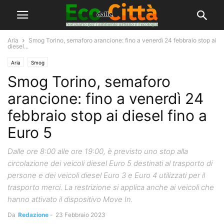
Aria
Smog Torino, semaforo arancione: fino a venerdì 24 febbraio stop ai
diesel...
Aria
Smog
Smog Torino, semaforo
arancione: fino a venerdì 24
febbraio stop ai diesel fino a
Euro 5
Dalle ore 8:00 alle ore 19:00, è previsto uno stop alla
circolazione dei veicoli diesel Euro 5 destinati al trasporto di
persone e dei veicoli diesel Euro 3 e Euro 4 utilizzati per il
trasporto merci. La restrizione si applica anche ai veicoli che
hanno attivato il dispositivo Move In.
Da
Redazione
-
23 Febbraio 2023