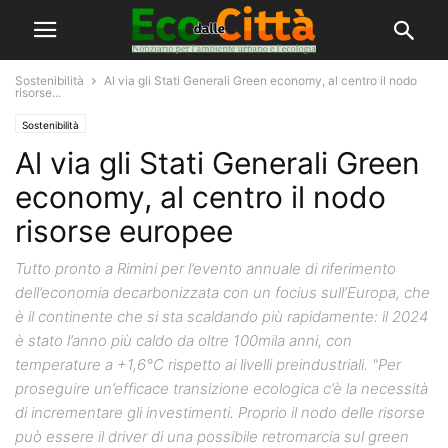
Sostenibilità
Al via gli Stati Generali Green economy, al centro il nodo
risorse...
Sostenibilità
Al via gli Stati Generali Green
economy, al centro il nodo
risorse europee
Tutto pronto a Rimini per l’evento annuale di riferimento
dell’economia decarbonizzata con un focius sull’Europa, che
è il continente che si sta scaldando più rapidamente: il 2024
è stato l’anno più caldo da oltre 100mila anni, con
temperature a +1,6°C rispetto ai livelli preindustriali. "Per
proseguire un’efficace transizione ecologica c’è la necessità
di incrementare gli investimenti. Proprio il nodo delle risorse
può essere il driver di una possibile retromarcia sul green