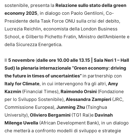
sostenibile, presenta la
Relazione sullo stato della green
economy 2025
, in dialogo con Paolo Gentiloni, Co-
Presidente della Task Force ONU sulla crisi del debito,
Lucrezia Reichlin, economista della London Business
School, e Gilberto Pichetto Fratin, Ministro dell’Ambiente e
della Sicurezza Energetica.
Il
5 novembre
(
dalle ore 10.00 alle 13.15 | Sala Neri 1 – Hall
Sud) la plenaria internazionale “Green economy: driving
the future in times of uncertainties”
in partnership con
Italy for Climate
, in cui intervengono fra gli altri,
Amy
Kazmin
(Financial Times),
Raimondo Orsini
(Fondazione
per lo Sviluppo Sostenibile),
Alessandra Zampieri
(JRC,
Commissione Europea),
Junming Zhu
(Tsinghua
University),
Oliviero Bergamini
(TG1 Rai)e
Davinah
Milenge Uwella
(African Development Bank), in un dialogo
che metterà a confronto modelli di sviluppo e strategie