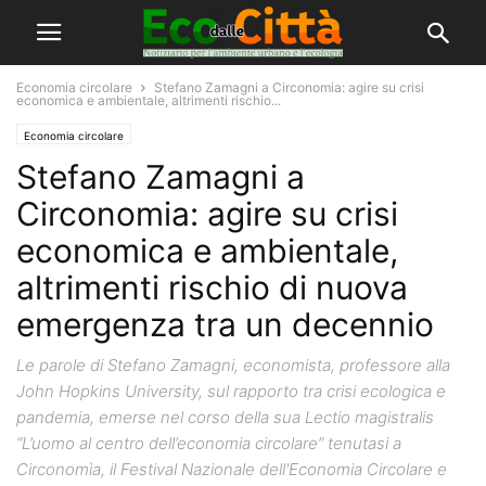
Economia circolare
Stefano Zamagni a Circonomia: agire su crisi
economica e ambientale, altrimenti rischio...
Economia circolare
Stefano Zamagni a
Circonomia: agire su crisi
economica e ambientale,
altrimenti rischio di nuova
emergenza tra un decennio
Le parole di Stefano Zamagni, economista, professore alla
John Hopkins University, sul rapporto tra crisi ecologica e
pandemia, emerse nel corso della sua Lectio magistralis
“L’uomo al centro dell’economia circolare” tenutasi a
Circonomìa, il Festival Nazionale dell'Economia Circolare e