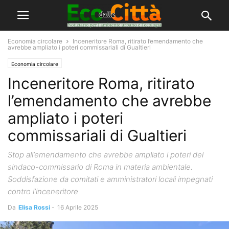
Economia circolare
Inceneritore Roma, ritirato l’emendamento che
avrebbe ampliato i poteri commissariali di Gualtieri
Economia circolare
Inceneritore Roma, ritirato
l’emendamento che avrebbe
ampliato i poteri
commissariali di Gualtieri
Stop all’emendamento che avrebbe ampliato i poteri del
sindaco-commissario di Roma in materia ambientale.
Soddisfazione da comitati e amministratori locali impegnati
contro l’inceneritore
Da
Elisa Rossi
-
16 Aprile 2025