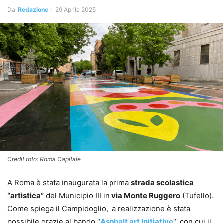
Da
Redazione
-
29 Aprile 2025
Credit foto: Roma Capitale
A Roma è stata inaugurata la prima
strada scolastica
“artistica”
del Municipio III in
via Monte Ruggero
(Tufello).
Come spiega il Campidoglio, la realizzazione è stata
possibile grazie al bando “
Asphalt art Initiative
“, con cui il