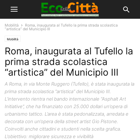
Mobilità
Roma, inaugurata al Tufello la prima strada scolastica
“artistica” del Municipio III
Mobilità
Roma, inaugurata al Tufello la
prima strada scolastica
“artistica” del Municipio III
A Roma, in via Monte Ruggero (Tufello), è stata inaugurata la
prima strada scolastica “artistica” del Municipio III.
L’intervento rientra nel bando internazionale “Asphalt Art
Initiative”, che ha finanziato con 25.000 dollari un’opera di
urbanismo tattico. L’area è stata pedonalizzata, arredata e
decorata con un’opera della street artist Gio Pistone.
Coinvolti anche cittadini e studenti nella scelta grafica.
L’obiettivo: migliorare sicurezza e vivibilità