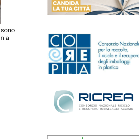
4 sono
on a