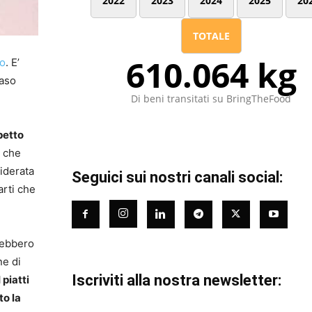
2022
2023
2024
2025
20
TOTALE
610.064 kg
io
. E’
Caso
Di beni transitati su BringTheFood
petto
a che
siderata
Seguici sui nostri canali social:
arti che
vrebbero
ne di
Iscriviti alla nostra newsletter:
 piatti
to la