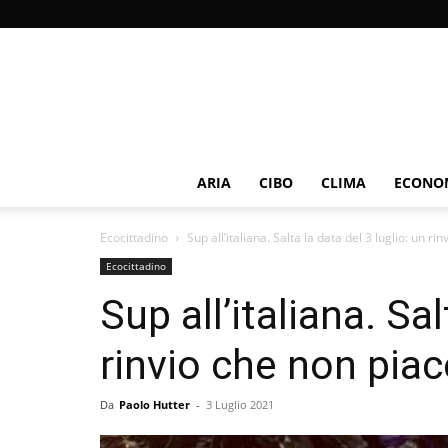
ARIA
CIBO
CLIMA
ECONOM
Ecocittadino
Sup all’italiana. Salta la data del 3 luglio: un rin
Ecocittadino
Sup all’italiana. Sal
rinvio che non pia
Da
Paolo Hutter
-
3 Luglio 2021