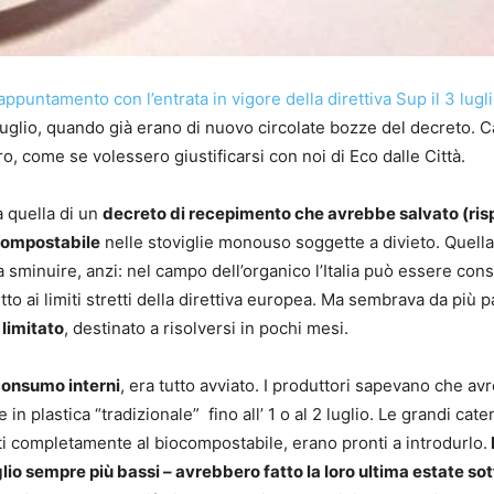
appuntamento con l’entrata in vigore della direttiva Sup il 3 lugl
luglio, quando già erano di nuovo circolate bozze del decreto. 
o, come se volessero giustificarsi con noi di Eco dalle Città.
 quella di un
decreto di recepimento che avrebbe salvato (ris
 compostabile
nelle stoviglie monouso soggette a divieto. Quell
a sminuire, anzi: nel campo dell’organico l’Italia può essere con
to ai limiti stretti della direttiva europea. Ma sembrava da più p
 limitato
, destinato a risolversi in pochi mesi.
consumo interni
, era tutto avviato. I produttori sapevano che a
in plastica “tradizionale” fino all’ 1 o al 2 luglio. Le grandi cate
ti completamente al biocompostabile, erano pronti a introdurlo.
I
glio sempre più bassi – avrebbero fatto la loro ultima estate sot