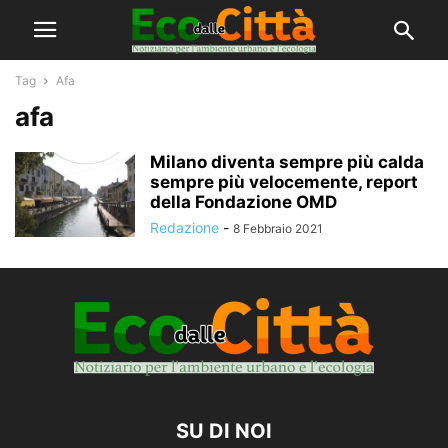
Tag
Afa
afa
Milano diventa sempre più calda
sempre più velocemente, report
della Fondazione OMD
Redazione
-
8 Febbraio 2021
SU DI NOI