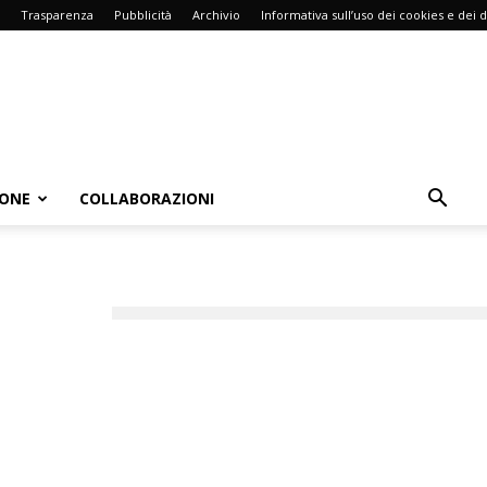
Trasparenza
Pubblicità
Archivio
Informativa sull’uso dei cookies e dei d
IONE
COLLABORAZIONI