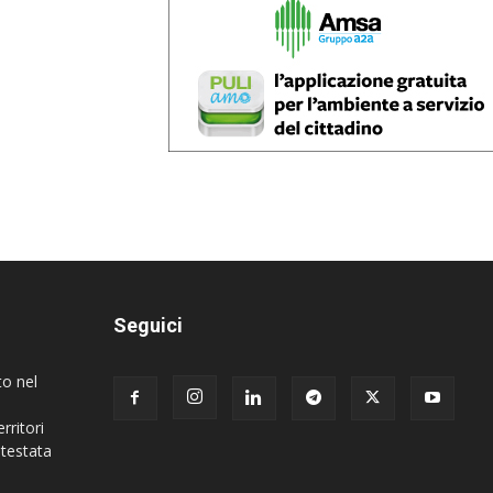
Seguici
to nel
rritori
 testata