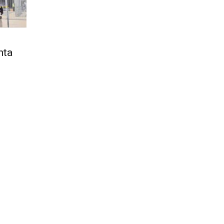
Città
nta