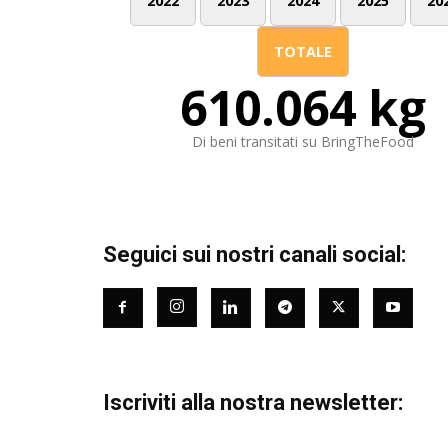
2022
2023
2024
2025
20
TOTALE
610.064 kg
Di beni transitati su BringTheFood
Seguici sui nostri canali social:
Iscriviti alla nostra newsletter: