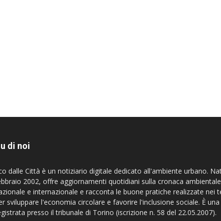
u di noi
co dalle Città è un notiziario digitale dedicato all'ambiente urbano. Na
ebbraio 2002, offre aggiornamenti quotidiani sulla cronaca ambientale
azionale e internazionale e racconta le buone pratiche realizzate nei te
er sviluppare l'economia circolare e favorire l'inclusione sociale. È una
egistrata presso il tribunale di Torino (iscrizione n. 58 del 22.05.2007).