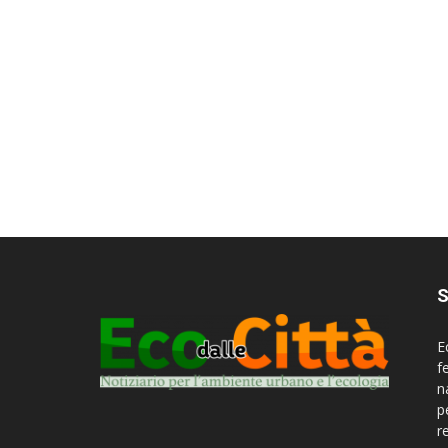
S
E
f
n
p
r