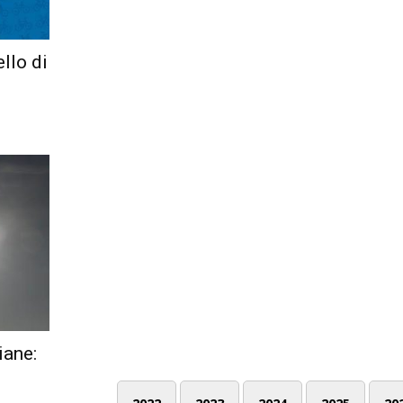
ello di
iane: