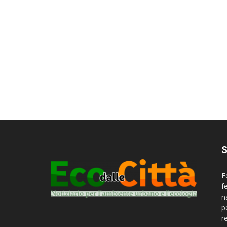
S
E
f
n
p
r