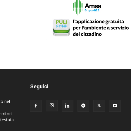
Seguici
to nel
rritori
 testata