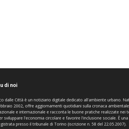
u di noi
co dalle Città è un notiziario digitale dedicato all'ambiente urbano. Na
ebbraio 2002, offre aggiornamenti quotidiani sulla cronaca ambientale
azionale e internazionale e racconta le buone pratiche realizzate nei te
er sviluppare l'economia circolare e favorire l'inclusione sociale. È una
egistrata presso il tribunale di Torino (iscrizione n. 58 del 22.05.2007).