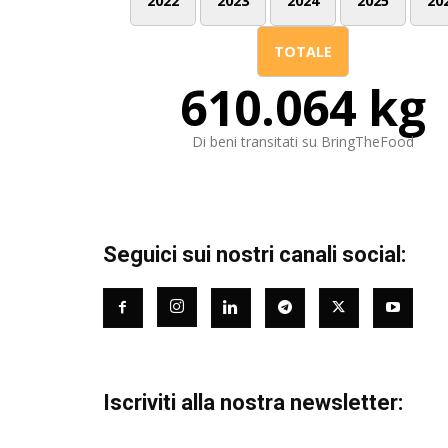
2022
2023
2024
2025
20
TOTALE
610.064 kg
Di beni transitati su BringTheFood
Seguici sui nostri canali social:
Iscriviti alla nostra newsletter: