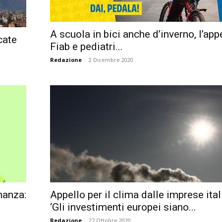
Città
A scuola in bici anche d’inverno, l’app
cate
Fiab e pediatri...
Redazione
-
2 Dicembre 2020
nanza:
Appello per il clima dalle imprese ital
‘Gli investimenti europei siano...
Redazione
-
27 Ottobre 2020