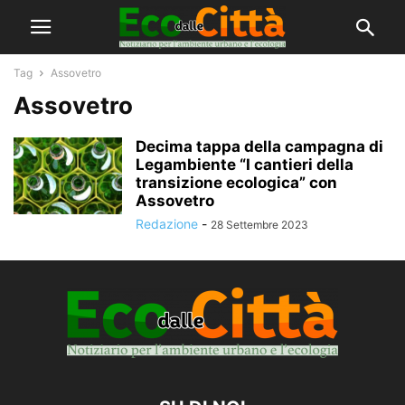
Tag
Assovetro
Assovetro
Decima tappa della campagna di
Legambiente “I cantieri della
transizione ecologica” con
Assovetro
Redazione
-
28 Settembre 2023