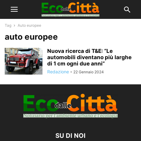
Tag
Auto europee
auto europee
Nuova ricerca di T&E: “Le
automobili diventano più larghe
di 1 cm ogni due anni”
Redazione
-
22 Gennaio 2024
SU DI NOI