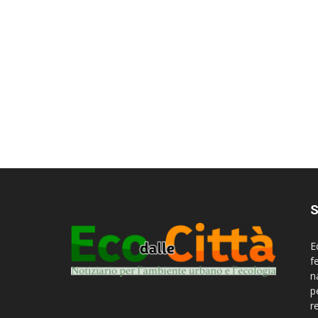
S
E
f
n
p
r