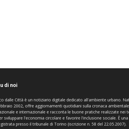
u di noi
co dalle Città è un notiziario digitale dedicato all'ambiente urbano. Na
ebbraio 2002, offre aggiornamenti quotidiani sulla cronaca ambientale
azionale e internazionale e racconta le buone pratiche realizzate nei te
er sviluppare l'economia circolare e favorire l'inclusione sociale. È una
egistrata presso il tribunale di Torino (iscrizione n. 58 del 22.05.2007).