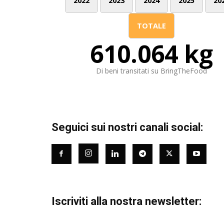
2022
2023
2024
2025
20
TOTALE
610.064 kg
Di beni transitati su BringTheFood
Seguici sui nostri canali social:
Iscriviti alla nostra newsletter: