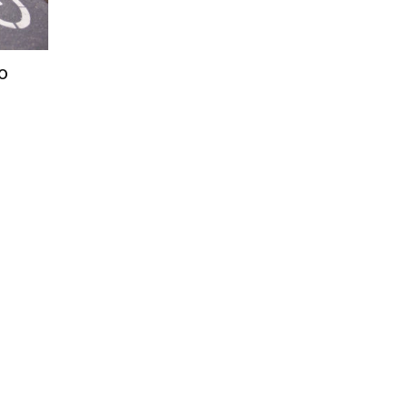
Città
o