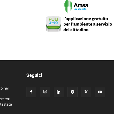
Seguici
to nel
rritori
 testata