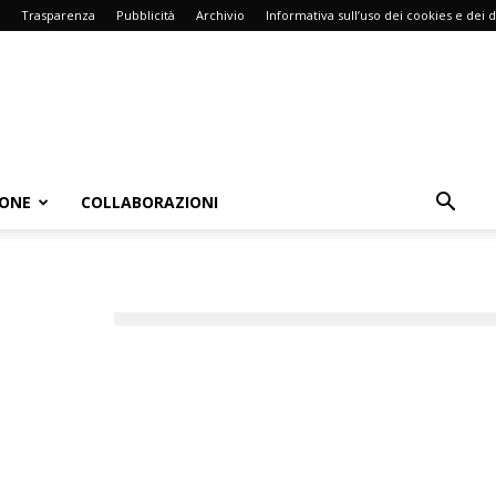
Trasparenza
Pubblicità
Archivio
Informativa sull’uso dei cookies e dei d
IONE
COLLABORAZIONI