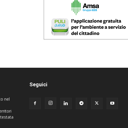
Seguici
to nel
rritori
 testata