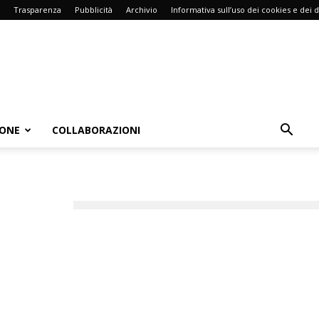
Trasparenza
Pubblicità
Archivio
Informativa sull’uso dei cookies e dei d
IONE
COLLABORAZIONI