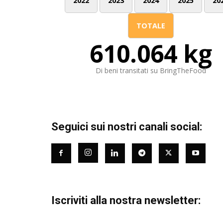
2022
2023
2024
2025
20
TOTALE
610.064 kg
Di beni transitati su BringTheFood
Seguici sui nostri canali social:
Iscriviti alla nostra newsletter: