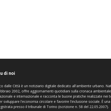
u di noi
co dalle Città è un notiziario digitale dedicato all'ambiente urbano. Na
ebbraio 2002, offre aggiornamenti quotidiani sulla cronaca ambientale
azionale e internazionale e racconta le buone pratiche realizzate nei te
er sviluppare l'economia circolare e favorire l'inclusione sociale. È una
egistrata presso il tribunale di Torino (iscrizione n. 58 del 22.05.2007).