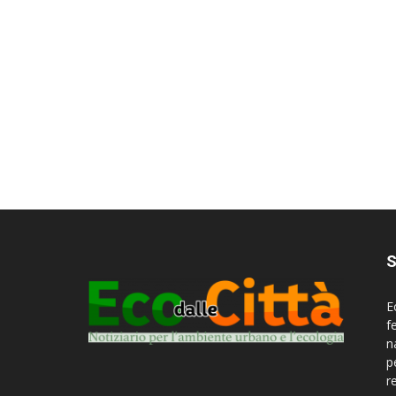
S
E
f
n
p
r