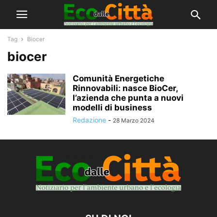
Tag
Biocer
biocer
Comunità Energetiche
Rinnovabili: nasce BioCer,
l’azienda che punta a nuovi
modelli di business
Redazione
-
28 Marzo 2024