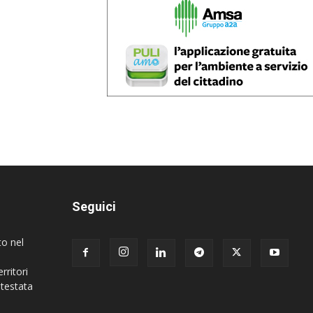
Seguici
to nel
rritori
 testata