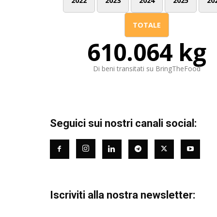
2022
2023
2024
2025
20
TOTALE
610.064 kg
Di beni transitati su BringTheFood
Seguici sui nostri canali social:
Iscriviti alla nostra newsletter: