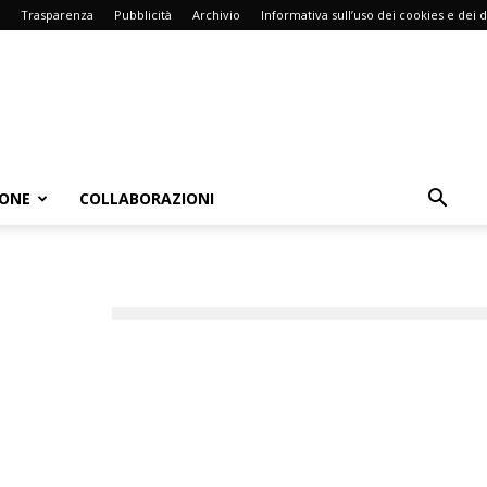
Trasparenza
Pubblicità
Archivio
Informativa sull’uso dei cookies e dei d
IONE
COLLABORAZIONI