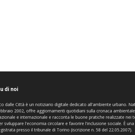
u di noi
co dalle Città è un notiziario digitale dedicato all'ambiente urbano. Na
ebbraio 2002, offre aggiornamenti quotidiani sulla cronaca ambientale
azionale e internazionale e racconta le buone pratiche realizzate nei te
er sviluppare l'economia circolare e favorire l'inclusione sociale. È una
egistrata presso il tribunale di Torino (iscrizione n. 58 del 22.05.2007).