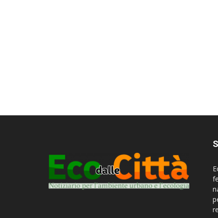
S
E
f
n
p
r