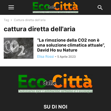
Tag
Cattura diretta dell'aria
cattura diretta dell'aria
“La rimozione della CO2 non è
una soluzione climatica attuale”,
David Ho su Nature
Elisa Rossi
-
5 Aprile 2023
SU DI NOI