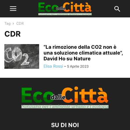
Tag
CDR
CDR
“La rimozione della CO2 non è
una soluzione climatica attuale”,
David Ho su Nature
Elisa Rossi
-
5 Aprile 2023
SU DI NOI