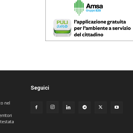
Seguici
to nel
rritori
 testata