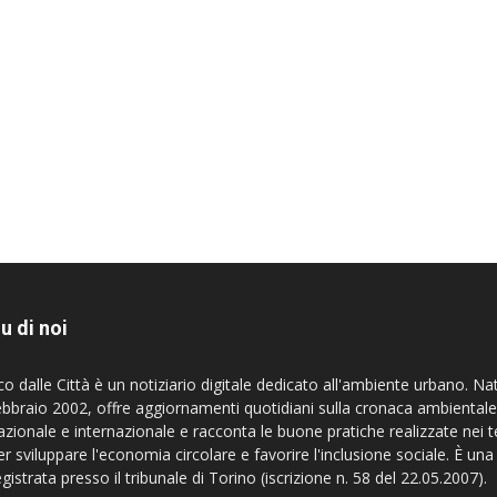
u di noi
co dalle Città è un notiziario digitale dedicato all'ambiente urbano. Na
ebbraio 2002, offre aggiornamenti quotidiani sulla cronaca ambientale
azionale e internazionale e racconta le buone pratiche realizzate nei te
er sviluppare l'economia circolare e favorire l'inclusione sociale. È una
egistrata presso il tribunale di Torino (iscrizione n. 58 del 22.05.2007).