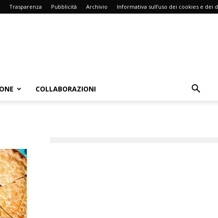
Trasparenza
Pubblicità
Archivio
Informativa sull’uso dei cookies e dei d
IONE
COLLABORAZIONI