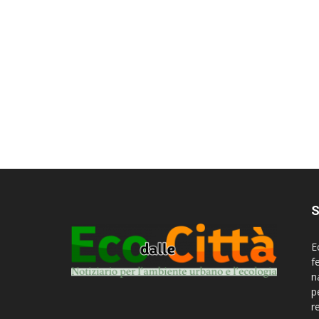
S
E
f
n
p
r