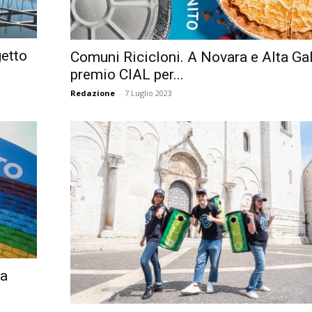
Città
getto
Comuni Ricicloni. A Novara e Alta Gall
premio CIAL per...
Redazione
-
7 Luglio 2023
na