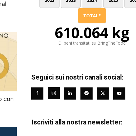
2022
2023
2024
2025
20
nal
TOTALE
610.064 kg
Di beni transitati su BringTheFood
Seguici sui nostri canali social:
o con
Iscriviti alla nostra newsletter: