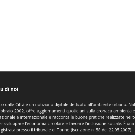
u di noi
co dalle Città è un notiziario digitale dedicato all'ambiente urbano. Na
ebbraio 2002, offre aggiornamenti quotidiani sulla cronaca ambientale
azionale e internazionale e racconta le buone pratiche realizzate nei te
er sviluppare l'economia circolare e favorire l'inclusione sociale. È una
egistrata presso il tribunale di Torino (iscrizione n. 58 del 22.05.2007).