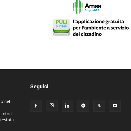
Seguici
to nel
rritori
 testata