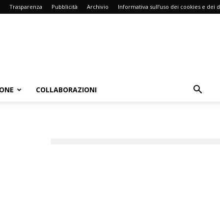
Trasparenza
Pubblicità
Archivio
Informativa sull’uso dei cookies e dei d
IONE
COLLABORAZIONI