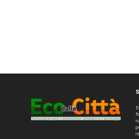
S
E
f
n
p
r