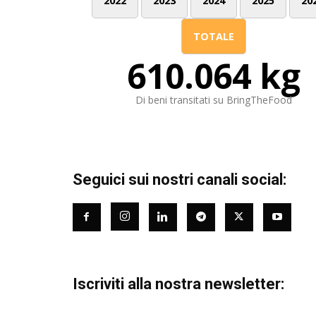
2022
2023
2024
2025
20
TOTALE
610.064 kg
Di beni transitati su BringTheFood
Seguici sui nostri canali social:
Iscriviti alla nostra newsletter: