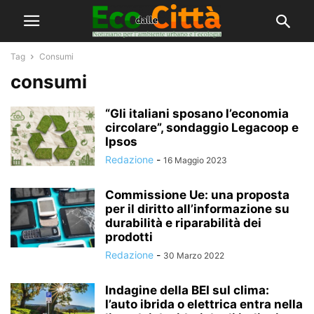
Tag
Consumi
consumi
“Gli italiani sposano l’economia
circolare”, sondaggio Legacoop e
Ipsos
Redazione
-
16 Maggio 2023
Commissione Ue: una proposta
per il diritto all’informazione su
durabilità e riparabilità dei
prodotti
Redazione
-
30 Marzo 2022
Indagine della BEI sul clima:
l’auto ibrida o elettrica entra nella