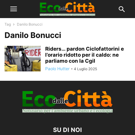
Tag
Danilo Bonucci
Danilo Bonucci
Riders… pardon Ciclofattorini e
l’orario ridotto per il caldo: ne
parliamo con la Cgil
Paolo Hutter
-
4 Luglio 2025
SU DI NOI