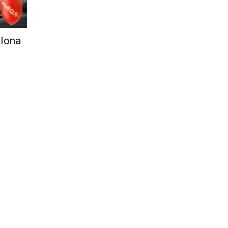
Città
llona