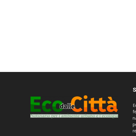
S
E
f
n
p
r