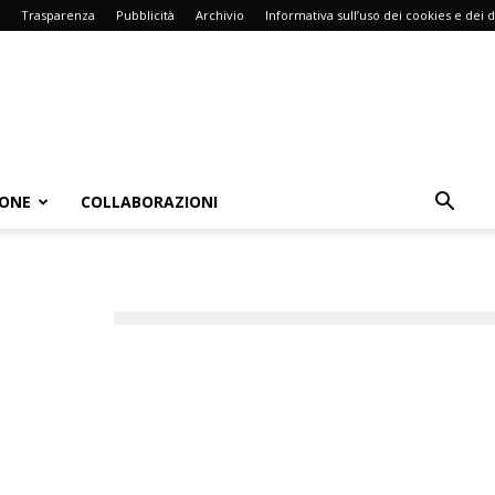
Trasparenza
Pubblicità
Archivio
Informativa sull’uso dei cookies e dei d
IONE
COLLABORAZIONI