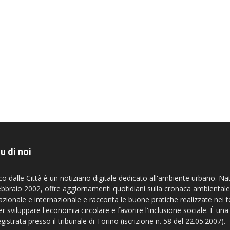
u di noi
co dalle Città è un notiziario digitale dedicato all'ambiente urbano. Na
ebbraio 2002, offre aggiornamenti quotidiani sulla cronaca ambientale
azionale e internazionale e racconta le buone pratiche realizzate nei te
er sviluppare l'economia circolare e favorire l'inclusione sociale. È una
egistrata presso il tribunale di Torino (iscrizione n. 58 del 22.05.2007).