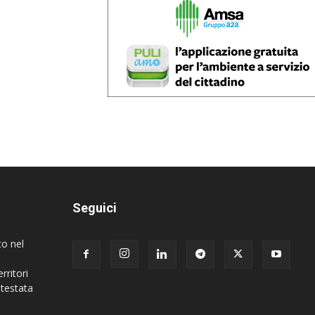
Seguici
to nel
rritori
 testata