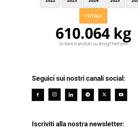
2022
2023
2024
2025
20
TOTALE
610.064 kg
Di beni transitati su BringTheFood
Seguici sui nostri canali social:
Iscriviti alla nostra newsletter: