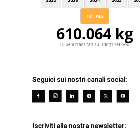
2022
2023
2024
2025
20
TOTALE
610.064 kg
Di beni transitati su BringTheFood
Seguici sui nostri canali social:
Iscriviti alla nostra newsletter: