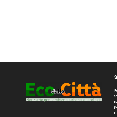
S
E
f
n
p
r