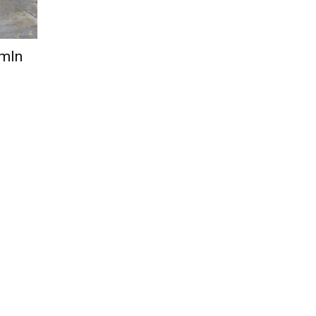
Città
 mln