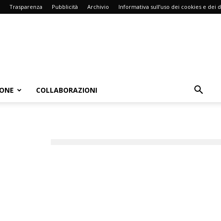
Trasparenza
Pubblicità
Archivio
Informativa sull’uso dei cookies e dei d
IONE
COLLABORAZIONI