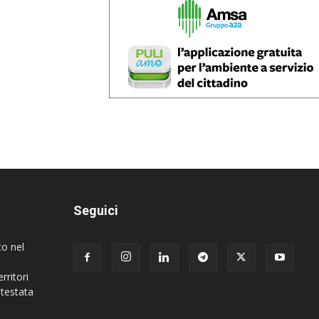
Seguici
to nel
rritori
 testata