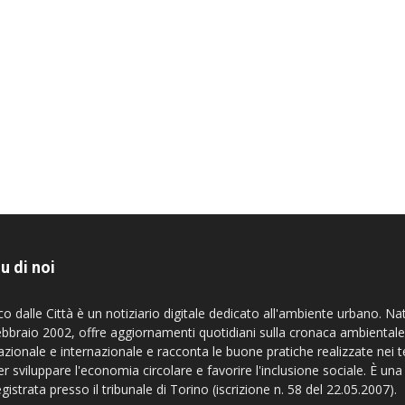
u di noi
co dalle Città è un notiziario digitale dedicato all'ambiente urbano. Na
ebbraio 2002, offre aggiornamenti quotidiani sulla cronaca ambientale
azionale e internazionale e racconta le buone pratiche realizzate nei te
er sviluppare l'economia circolare e favorire l'inclusione sociale. È una
egistrata presso il tribunale di Torino (iscrizione n. 58 del 22.05.2007).