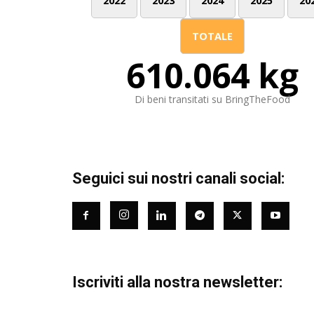
2022
2023
2024
2025
20
TOTALE
610.064 kg
Di beni transitati su BringTheFood
Seguici sui nostri canali social:
Iscriviti alla nostra newsletter: