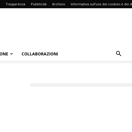
Trasparenza
Pubblicità
Archivio
Informativa sull’uso dei cookies e dei d
IONE
COLLABORAZIONI