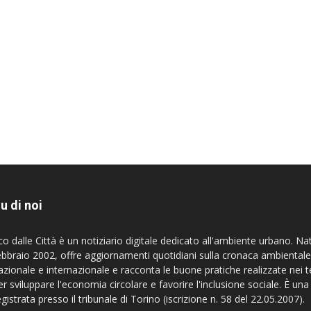
u di noi
co dalle Città è un notiziario digitale dedicato all'ambiente urbano. Na
ebbraio 2002, offre aggiornamenti quotidiani sulla cronaca ambientale
azionale e internazionale e racconta le buone pratiche realizzate nei te
er sviluppare l'economia circolare e favorire l'inclusione sociale. È una
egistrata presso il tribunale di Torino (iscrizione n. 58 del 22.05.2007).