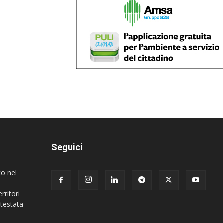
Seguici
to nel
rritori
 testata