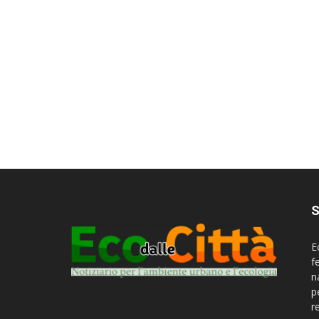
S
E
f
n
p
r