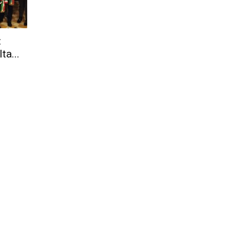
Città
:
ta...