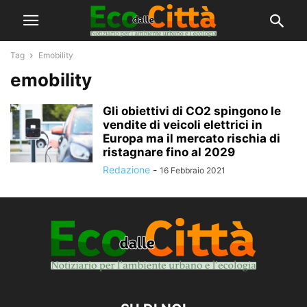
Tag
Emobility
emobility
Gli obiettivi di CO2 spingono le
vendite di veicoli elettrici in
Europa ma il mercato rischia di
ristagnare fino al 2029
Redazione
-
16 Febbraio 2021