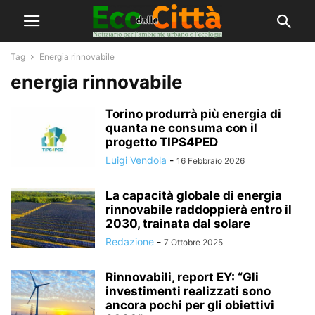
Tag
Energia rinnovabile
energia rinnovabile
Torino produrrà più energia di
quanta ne consuma con il
progetto TIPS4PED
Luigi Vendola
-
16 Febbraio 2026
La capacità globale di energia
rinnovabile raddoppierà entro il
2030, trainata dal solare
Redazione
-
7 Ottobre 2025
Rinnovabili, report EY: “Gli
investimenti realizzati sono
ancora pochi per gli obiettivi