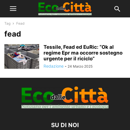
Tag
Fead
fead
Tessile, Fead ed EuRic: “Ok al
regime Epr ma occorre sostegno
urgente per il riciclo”
Redazione
-
24 Marzo 2025
SU DI NOI