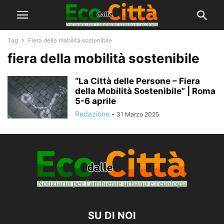
Tag
Fiera della mobilità sostenibile
fiera della mobilità sostenibile
“La Città delle Persone – Fiera
della Mobilità Sostenibile” | Roma
5-6 aprile
Redazione
-
31 Marzo 2025
SU DI NOI