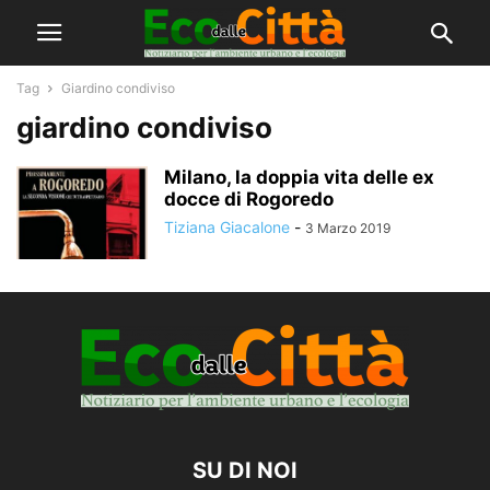
Tag
Giardino condiviso
giardino condiviso
Milano, la doppia vita delle ex
docce di Rogoredo
Tiziana Giacalone
-
3 Marzo 2019
SU DI NOI