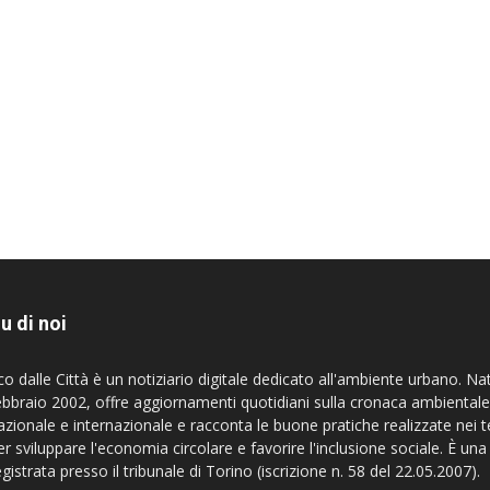
u di noi
co dalle Città è un notiziario digitale dedicato all'ambiente urbano. Na
ebbraio 2002, offre aggiornamenti quotidiani sulla cronaca ambientale
azionale e internazionale e racconta le buone pratiche realizzate nei te
er sviluppare l'economia circolare e favorire l'inclusione sociale. È una
egistrata presso il tribunale di Torino (iscrizione n. 58 del 22.05.2007).