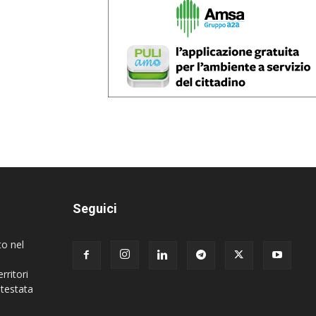
Seguici
to nel
rritori
 testata