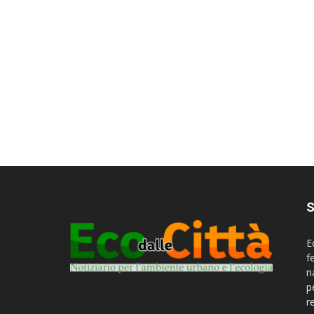
S
E
f
n
p
r