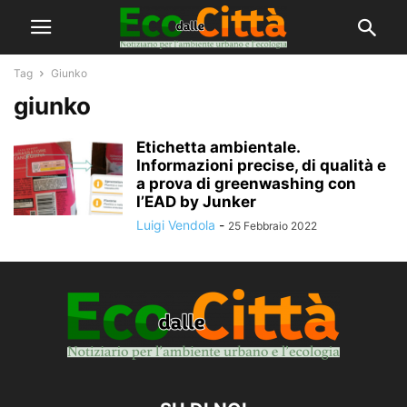
Tag
Giunko
giunko
Etichetta ambientale.
Informazioni precise, di qualità e
a prova di greenwashing con
l’EAD by Junker
Luigi Vendola
-
25 Febbraio 2022