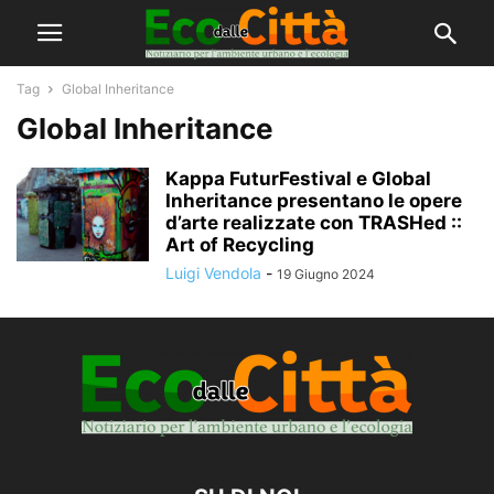
Tag
Global Inheritance
Global Inheritance
Kappa FuturFestival e Global
Inheritance presentano le opere
d’arte realizzate con TRASHed ::
Art of Recycling
Luigi Vendola
-
19 Giugno 2024