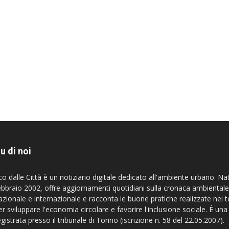
u di noi
co dalle Città è un notiziario digitale dedicato all'ambiente urbano. Na
ebbraio 2002, offre aggiornamenti quotidiani sulla cronaca ambientale
azionale e internazionale e racconta le buone pratiche realizzate nei te
er sviluppare l'economia circolare e favorire l'inclusione sociale. È una
egistrata presso il tribunale di Torino (iscrizione n. 58 del 22.05.2007).