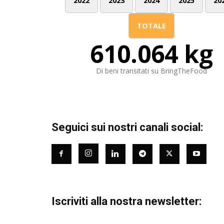
2022
2023
2024
2025
20
TOTALE
610.064 kg
Di beni transitati su BringTheFood
Seguici sui nostri canali social:
Iscriviti alla nostra newsletter: