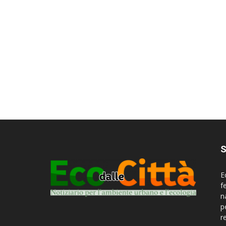
S
E
f
n
p
r