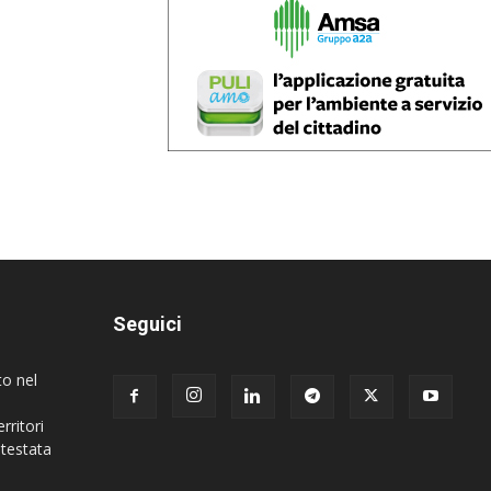
Seguici
to nel
rritori
 testata