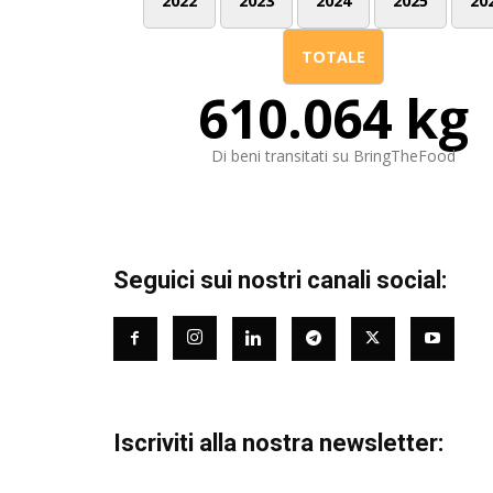
2022
2023
2024
2025
20
TOTALE
610.064 kg
Di beni transitati su BringTheFood
Seguici sui nostri canali social:
Iscriviti alla nostra newsletter: