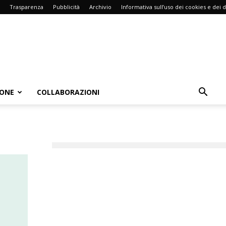
Trasparenza
Pubblicità
Archivio
Informativa sull’uso dei cookies e dei d
IONE
COLLABORAZIONI