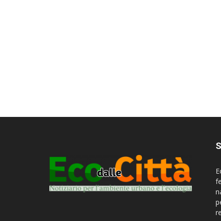
S
E
f
n
p
r