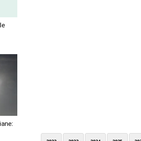
le
iane: