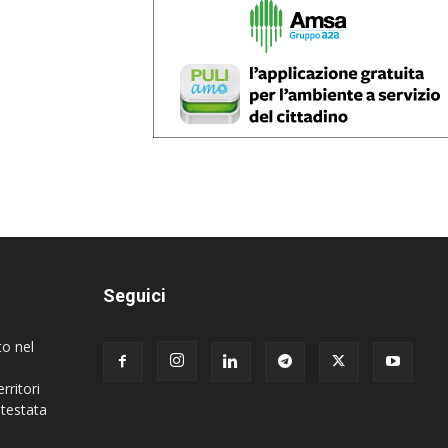
Seguici
to nel
rritori
 testata