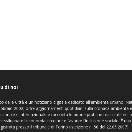
u di noi
co dalle Città è un notiziario digitale dedicato all'ambiente urbano. Na
ebbraio 2002, offre aggiornamenti quotidiani sulla cronaca ambientale
azionale e internazionale e racconta le buone pratiche realizzate nei te
er sviluppare l'economia circolare e favorire l'inclusione sociale. È una
egistrata presso il tribunale di Torino (iscrizione n. 58 del 22.05.2007).