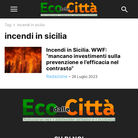
Tag
Incendi in sicilia
incendi in sicilia
Incendi in Sicilia. WWF:
“mancano investimenti sulla
prevenzione e l’efficacia nel
contrasto”
Redazione
-
26 Luglio 2023