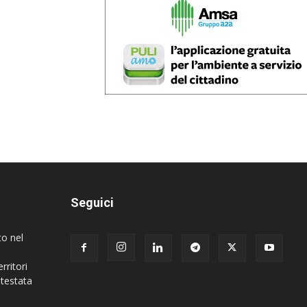
Seguici
to nel
rritori
 testata