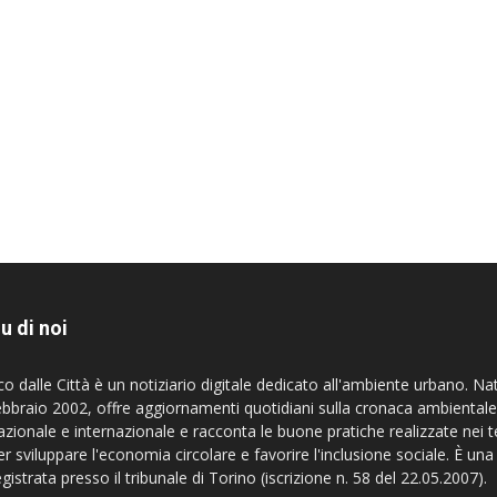
u di noi
co dalle Città è un notiziario digitale dedicato all'ambiente urbano. Na
ebbraio 2002, offre aggiornamenti quotidiani sulla cronaca ambientale
azionale e internazionale e racconta le buone pratiche realizzate nei te
er sviluppare l'economia circolare e favorire l'inclusione sociale. È una
egistrata presso il tribunale di Torino (iscrizione n. 58 del 22.05.2007).