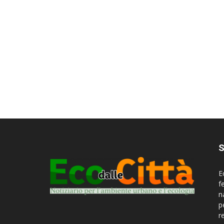
S
E
f
n
p
r