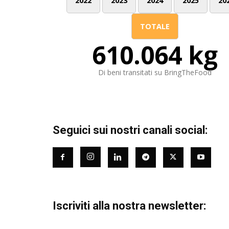
2022
2023
2024
2025
20
TOTALE
610.064 kg
Di beni transitati su BringTheFood
Seguici sui nostri canali social:
Iscriviti alla nostra newsletter: