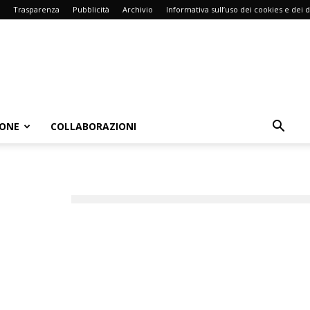
Trasparenza
Pubblicità
Archivio
Informativa sull’uso dei cookies e dei d
IONE
COLLABORAZIONI