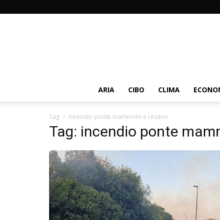
ARIA
CIBO
CLIMA
ECONOM
Tag
Incendio ponte mammolo e cesano
Tag: incendio ponte mam